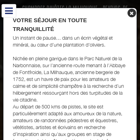
CHAMBRES D'HÔTES LA MILHAUQUE - PEYRIAC-DE-
MER - CÔTE DU MIDI
VOTRE SÉJOUR EN TOUTE
TRANQUILLITÉ
Un instant de pause… dans un écrin végétal et
minéral, au cœur d’une plantation d’oliviers.
Nichée en pleine garrigue dans le Parc Naturel de la
Narbonnaise, sur l’ancienne route menant à l’Abbaye
de Fontfroide, La Milhauque, ancienne bergerie de
1752, est un havre de paix pour les amateurs de
calme et de simplicité champêtre à la recherche d’un
hébergement ressourçant hors des turpitudes de la
vie citadine.
Au départ de 500 kms de pistes, le site est
particulièrement adapté aux amoureux de la nature,
amateurs de randonnées pédestres et équestres,
vététistes, artistes et écrivains en recherche
d’inspiration ainsi qu'aux groupes en stage de