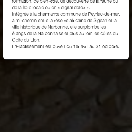
formation, de bien-être, de découverte de la faune ou
de la flore locale ou en « digital detox ».
Intégrée à la charmante commune de Peyriac-de-mer,
à mi-chemin entre la réserve africaine de Sigean et la
ville historique de Narbonne, elle surplombe les
étangs de la Narbonnaise et plus au loin les côtes du
Golfe du Lion.
L'Etablissement est ouvert du 1er avril au 31 octobre.